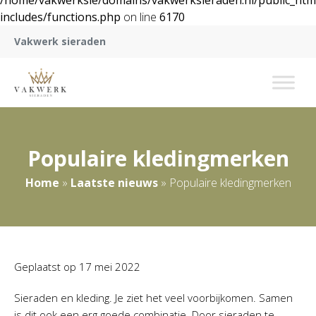
/home/vakwerksie/domains/vakwerksieraden.nl/public_htm
includes/functions.php
on line
6170
Vakwerk sieraden
Populaire kledingmerken
Home
»
Laatste nieuws
»
Populaire kledingmerken
Geplaatst op
17 mei 2022
Sieraden en kleding. Je ziet het veel voorbijkomen. Samen
is dit ook een erg goede combinatie. Door sieraden te